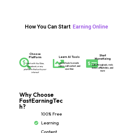
How You Can Start
Earning Online
Choose
Start
Learn AI Tools
Platform
Monetizing
Use AI tools to create
Start with YouTube,
Earn through ads, reels
videos, edit content, and
Facebook, or any
bonus, affiliate links, and
save time
platform that suits your
more
interest
Why Choose
FastEarningTec
h?
100% Free
Learning
Content